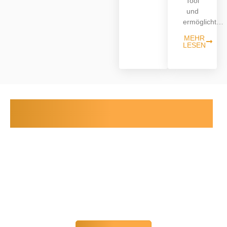
Tool
und
ermöglicht…
MEHR
LESEN
UNSERE ERFOLGSGESCHICHTE IN
ZAHLEN
Seit 5 Jahren hat sich die innoEnergy GmbH auf die Entwicklung
von X2B fokussiert. Mittlerweile vertreiben wir das Produkt in 7
Ländern.
Anfänglich als reine Visualisierung, gab es den Wandel zur
umfassenden Energiemanagementlösung. Von Anfang an
haben wir KNX als primäres Gebäudeleitsystem gesetzt und
X2B entsprechend entwickelt um ideal mit KNX eingesetzt
werden zu können.