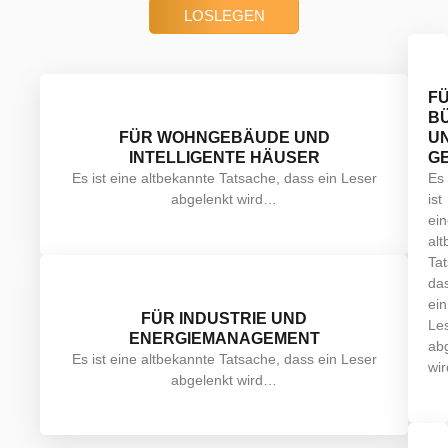
LOSLEGEN
F
B
FÜR WOHNGEBÄUDE UND
U
INTELLIGENTE HÄUSER
G
Es ist eine altbekannte Tatsache, dass ein Leser
Es
abgelenkt wird…
ist
ei
al
Ta
da
ein
FÜR INDUSTRIE UND
Le
ENERGIEMANAGEMENT
ab
Es ist eine altbekannte Tatsache, dass ein Leser
wi
abgelenkt wird…