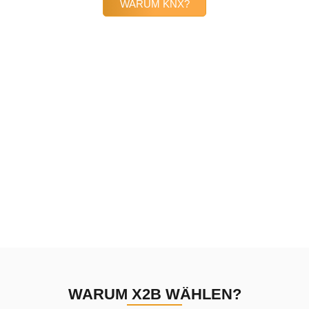
WARUM KNX?
74k
32k
Datenpunkte
Steuerelemente
5J
7
Entwicklung
Länder
WARUM X2B WÄHLEN?