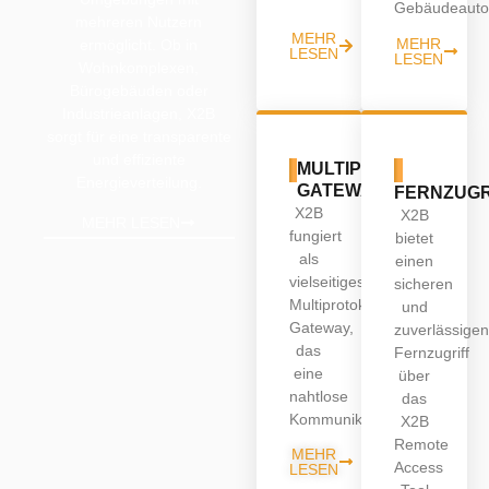
Gebäudeaut
mehreren Nutzern
MEHR
MEHR
ermöglicht. Ob in
LESEN
LESEN
Wohnkomplexen,
Bürogebäuden oder
Industrieanlagen, X2B
sorgt für eine transparente
und effiziente
04
05
MULTIPROTOKOLL-
Energieverteilung.
GATEWAY
FERNZUGR
X2B
X2B
MEHR LESEN
fungiert
bietet
als
einen
vielseitiges
sicheren
Multiprotokoll-
und
Gateway,
zuverlässige
das
Fernzugriff
eine
über
nahtlose
das
Kommunikation…
X2B
Remote
MEHR
Access
LESEN