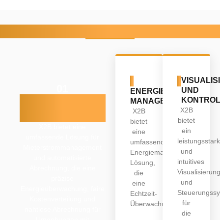
X2B Kernfunktionen
02
03
VISUALIS
01
UND
ENERGIE
Mieterstrom &
KONTROL
MANAGEMENT
X2B
X2B
Abrechnung
bietet
bietet
X2B bietet eine
ein
eine
umfassende Lösung für
leistungsstar
umfassende
Mieterstrommanagement
und
Energiemanagement-
und automatisierte
intuitives
Lösung,
Abrechnung, die eine
Visualisierun
die
präzise
und
eine
Energieüberwachung, faire
Steuerungss
Echtzeit-
Kostenverteilung und
für
Überwachung…
nahtlose Abrechnung für
die
Umgebungen mit