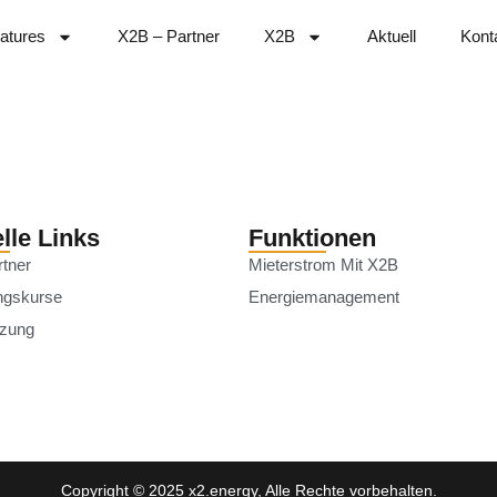
atures
X2B – Partner
X2B
Aktuell
Kont
lle Links
Funktionen
rtner
Mieterstrom Mit X2B
ngskurse
Energiemanagement
tzung
Copyright © 2025 x2.energy, Alle Rechte vorbehalten.