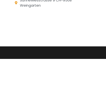
Sunnewiesstrasse 9 CH-9508
Weingarten