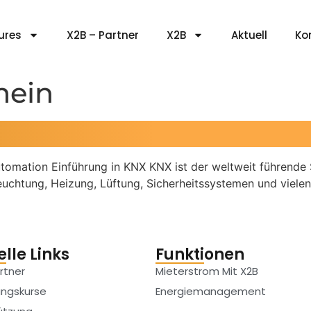
ures
X2B – Partner
X2B
Aktuell
Ko
mein
utomation Einführung in KNX KNX ist der weltweit führend
leuchtung, Heizung, Lüftung, Sicherheitssystemen und vielen
lle Links
Funktionen
rtner
Mieterstrom Mit X2B
ungskurse
Energiemanagement