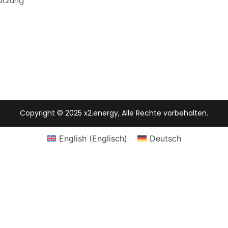
ützung
Copyright © 2025 x2.energy, Alle Rechte vorbehalten.
English
(
Englisch
)
Deutsch